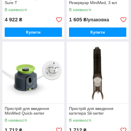
Sure T
Резервуар MiniMed, 3 мл
В наявності
В наявності
4 922
1 605
₴
₴/упаковка
Купити
Купити
Пристрій для введення
Пристрій для введення
MiniMed Quick-serter
катетера Sil-serter
В наявності
В наявності
1 712
1 712
₴
₴