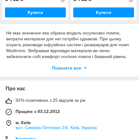
Купити
Купити
Не має значення яка обрана модель інсулінової помпи,
витратні матеріали для неї потрібні однакові. При цьому
існують різновиди інфузійних систем і резервуарів для помп
Medtronic. Вибравши відповідні матеріали ви легко
забезпечите собі комфорт носіння помпи і бажаний рівень
компенсації діабету.
Показати все
Вибір витратних матеріалів
Вибір катетера – це індивідуальний процес.
Нижче пропонуються наступні варіанти інфузійних наборів:
Про нас
- Шуа-ти
- прямий катетер з металевою голкою;
92% позитивних з 25 відгуків за рік
- Квік-сети
– установка катетера під прямим кутом,
силіконова канюля;
Працює з 03.12.2012
- Силуети
– установка паралельно тілу, силіконова канюля;
м. Київ
- Міо
– установка під прямим кутом, силіконова канюля
вул. Симона Петлюри 2/4, Київ, Україна
(доступні під замовлення).
Контакти