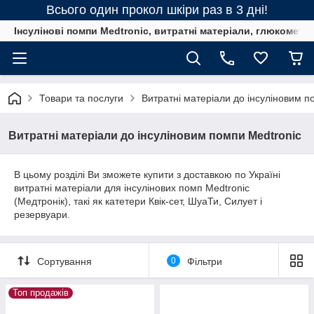
Всього один прокол шкіри раз в 3 дні!
Інсулінові помпи Medtronic, витратні матеріали, глюкометри
Товари та послуги
Витратні матеріали до інсуліновим п
Витратні матеріали до інсуліновим помпи Medtronic
В цьому розділі Ви зможете купити з доставкою по Україні
витратні матеріали для інсулінових помп Medtronic
(Медтронік), такі як катетери Квік-сет, ШуаТи, Силует і
резервуари.
Сортування
0
Фільтри
Топ продажів