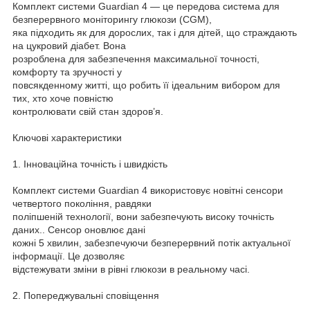
Комплект системи Guardian 4 — це передова система для
безперервного моніторингу глюкози (CGM),
яка підходить як для дорослих, так і для дітей, що страждають
на цукровий діабет. Вона
розроблена для забезпечення максимальної точності,
комфорту та зручності у
повсякденному житті, що робить її ідеальним вибором для
тих, хто хоче повністю
контролювати свій стан здоров’я.
Ключові характеристики
1. Інноваційна точність і швидкість
Комплект системи Guardian 4 використовує новітні сенсори
четвертого покоління, pавдяки
поліпшеній технології, вони забезпечують високу точність
даних.. Сенсор оновлює дані
кожні 5 хвилин, забезпечуючи безперервний потік актуальної
інформації. Це дозволяє
відстежувати зміни в рівні глюкози в реальному часі.
2. Попереджувальні сповіщення