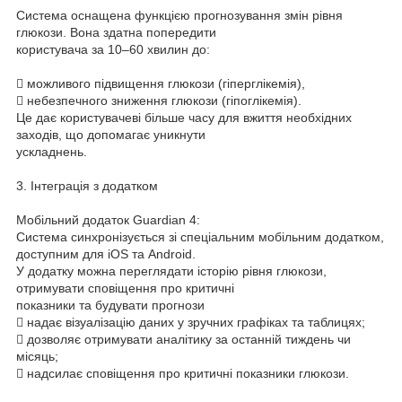
Система оснащена функцією прогнозування змін рівня
глюкози. Вона здатна попередити
користувача за 10–60 хвилин до:
 можливого підвищення глюкози (гіперглікемія),
 небезпечного зниження глюкози (гіпоглікемія).
Це дає користувачеві більше часу для вжиття необхідних
заходів, що допомагає уникнути
ускладнень.
3. Інтеграція з додатком
Мобільний додаток Guardian 4:
Система синхронізується зі спеціальним мобільним додатком,
доступним для iOS та Android.
У додатку можна переглядати історію рівня глюкози,
отримувати сповіщення про критичні
показники та будувати прогнози
 надає візуалізацію даних у зручних графіках та таблицях;
 дозволяє отримувати аналітику за останній тиждень чи
місяць;
 надсилає сповіщення про критичні показники глюкози.