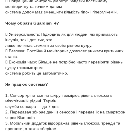
 Покращений контроль діабету: Завдяки постійному
моніторингу та точним даним
система допомагає зменшити кількість гіпо- і гіперглікемій.
Чому обрати Guardian 4?
 Універсальність: Підходить як для людей, які приймають
інсулін, так і для тих, хто
лише починає стежити за своїм рівнем цукру.
 Безпека: Постійний моніторинг дозволяє уникати критичних
станів.
 Економія часу: Більше не потрібно часто перевіряти рівень
цукру глюкометром —
система робить це автоматично.
Як працює система?
1. Сенсор кріпиться на шкіру і вимірює рівень глюкози в
міжклітинній рідині. Термін
служби сенсора — до 7 днів.
2. Передавач збирає дані із сенсора і передає їх на смартфон
через Bluetooth.
3. Мобільний додаток відображає рівень глюкози, тренди та
прогнози, а також зберігає