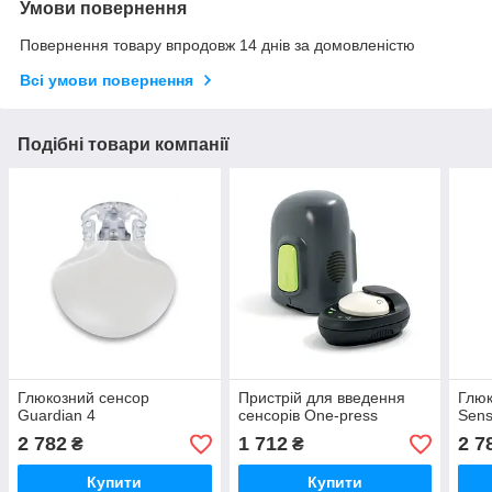
Умови повернення
Повернення товару впродовж 14 днів за домовленістю
Всі умови повернення
Подібні товари компанії
Глюкозний сенсор
Пристрій для введення
Глюк
Guardian 4
сенсорів One-press
Sens
2 782
1 712
2 7
₴
₴
Купити
Купити