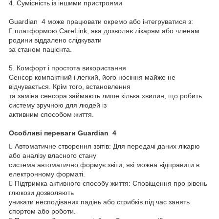
4. Сумісність із іншими пристроями
Guardian 4 може працювати окремо або інтегруватися з:
 платформою CareLink, яка дозволяє лікарям або членам
родини віддалено слідкувати
за станом пацієнта.
5. Комфорт і простота використання
Сенсор компактний і легкий, його носіння майже не
відчувається. Крім того, встановлення
та заміна сенсора займають лише кілька хвилин, що робить
систему зручною для людей із
активним способом життя.
Особливі переваги Guardian 4
 Автоматичне створення звітів: Для передачі даних лікарю
або аналізу власного стану
система автоматично формує звіти, які можна відправити в
електронному форматі.
 Підтримка активного способу життя: Сповіщення про рівень
глюкози дозволяють
уникати несподіваних падінь або стрибків під час занять
спортом або роботи.